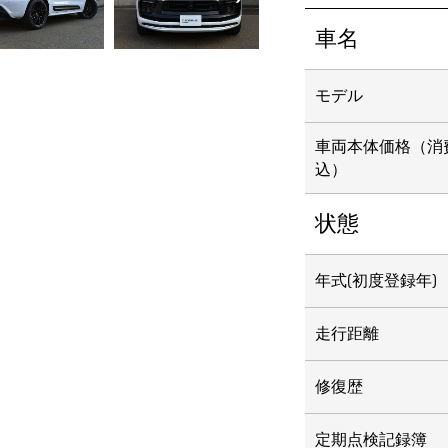
車名
モデル
車両本体価格
（消
込）
状態
年式(初度登録年)
走行距離
修復歴
定期点検記録簿