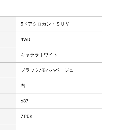
ク
5ドアクロカン・ＳＵＶ
4WD
キャララホワイト
ブラック/モハハベージュ
右
637
7 PDK