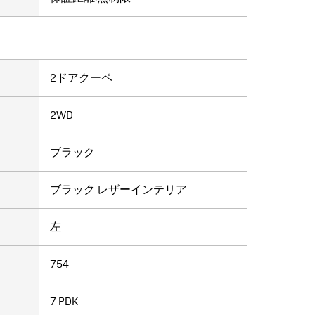
ク
2ドアクーペ
2WD
ブラック
ブラック レザーインテリア
左
754
7 PDK