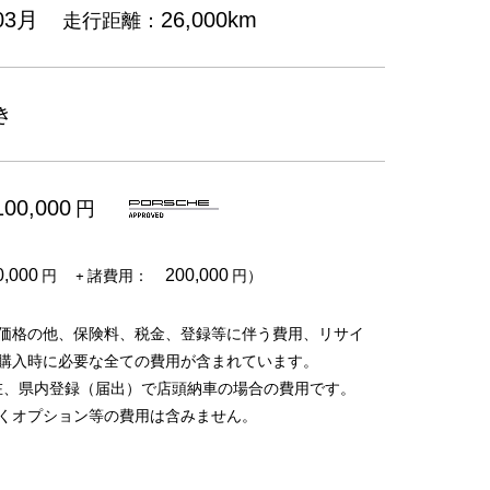
走行距離：
03月
26,000km
き
円
100,000
円
+ 諸費用：
円）
0,000
200,000
価格の他、保険料、税金、登録等に伴う費用、リサイ
購入時に必要な全ての費用が含まれています。
在、県内登録（届出）で店頭納車の場合の費用です。
くオプション等の費用は含みません。