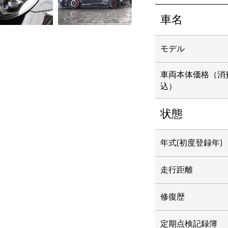
車名
モデル
車両本体価格
（消
込）
状態
年式(初度登録年)
走行距離
修復歴
定期点検記録簿