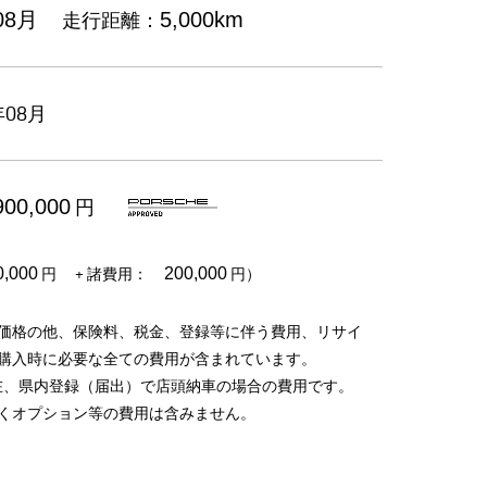
走行距離：
08月
5,000km
08月
円
900,000
円
+ 諸費用：
円）
0,000
200,000
価格の他、保険料、税金、登録等に伴う費用、リサイ
購入時に必要な全ての費用が含まれています。
在、県内登録（届出）で店頭納車の場合の費用です。
くオプション等の費用は含みません。