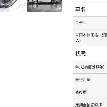
車名
モデル
車両本体価格
（消
込）
状態
年式(初度登録年)
走行距離
修復歴
定期点検記録簿