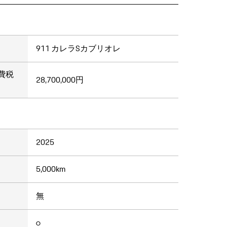
911 カレラSカブリオレ
費税
28,700,000円
2025
5,000km
無
○