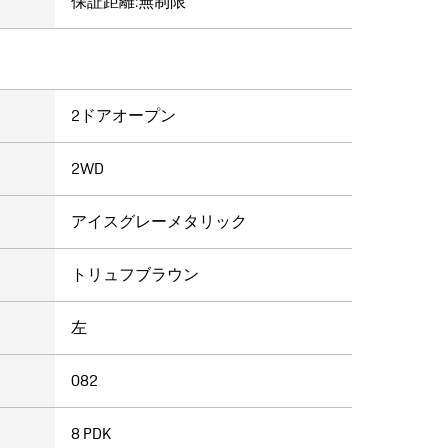
保証距離:無制限
ク
2ドアオープン
2WD
アイスグレーメタリック
トリュフブラウン
左
082
8 PDK