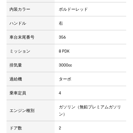
内装カラー
ボルドーレッド
ハンドル
右
車台末尾番号
356
ミッション
8 PDK
排気量
3000cc
過給機
ターボ
乗車定員
4
ガソリン（無鉛プレミアムガソリ
エンジン種別
ン）
ドア数
2