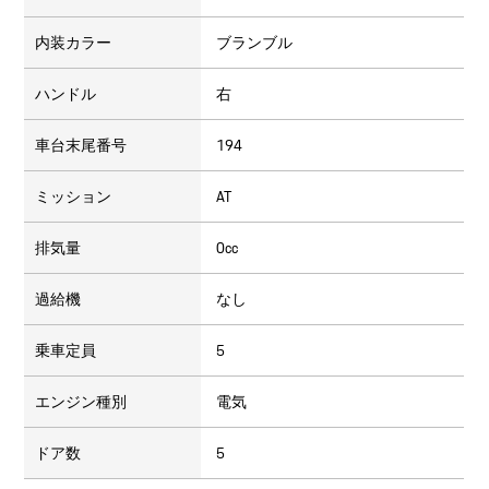
内装カラー
ブランブル
ハンドル
右
車台末尾番号
194
ミッション
AT
排気量
0cc
過給機
なし
乗車定員
5
エンジン種別
電気
ドア数
5