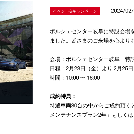
2024/02
イベント&キャンペーン
ポルシェセンター岐⾩に特設会場を
ました。皆さまのご来場を⼼より
会場：ポルシェセンター岐⾩ 特
⽇程：2⽉23⽇（⾦）より 2⽉25
時間：10:00 〜 18:00
成約特典：
特選⾞両30台の中からご成約頂く
メンテナンスプラン2年」もしく