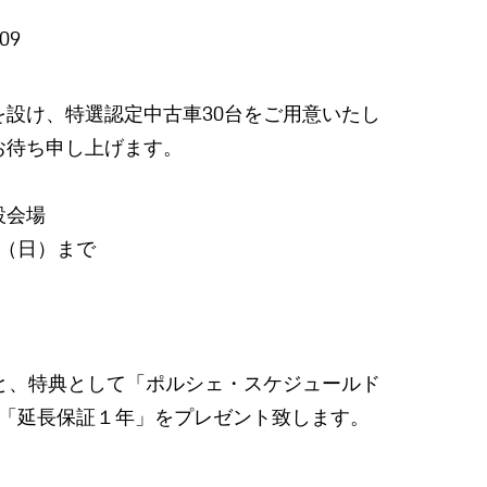
/09
設け、特選認定中古⾞30台をご⽤意いたし
お待ち申し上げます。
設会場
⽇（⽇）まで
と、特典として「ポルシェ・スケジュールド
は「延⻑保証１年」をプレゼント致します。