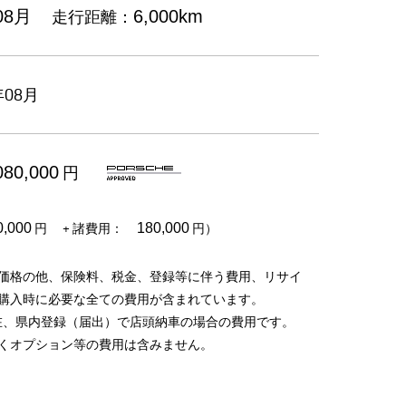
走行距離：
08月
6,000km
08月
円
080,000
円
+ 諸費用：
円）
0,000
180,000
価格の他、保険料、税金、登録等に伴う費用、リサイ
購入時に必要な全ての費用が含まれています。
在、県内登録（届出）で店頭納車の場合の費用です。
くオプション等の費用は含みません。