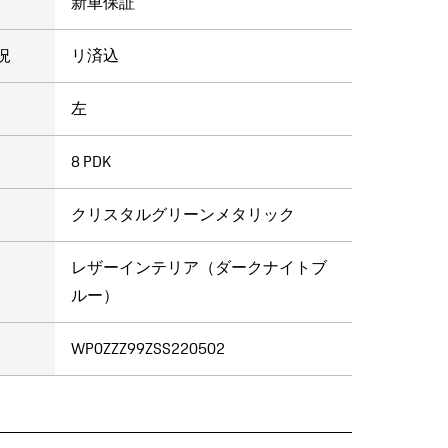
新車保証
況
リ済込
左
8 PDK
クリスタルグリーンメタリック
レザーインテリア（ダークナイトブ
ルー）
WP0ZZZ99ZSS220502