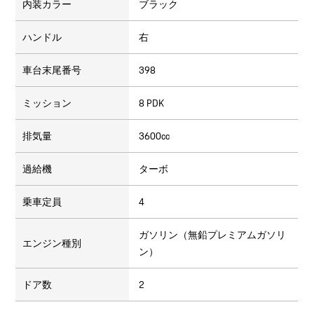
内装カラー
ブラック
ハンドル
右
車台末尾番号
398
ミッション
8 PDK
排気量
3600cc
過給機
ターボ
乗車定員
4
ガソリン（無鉛プレミアムガソリ
エンジン種別
ン）
ドア数
2