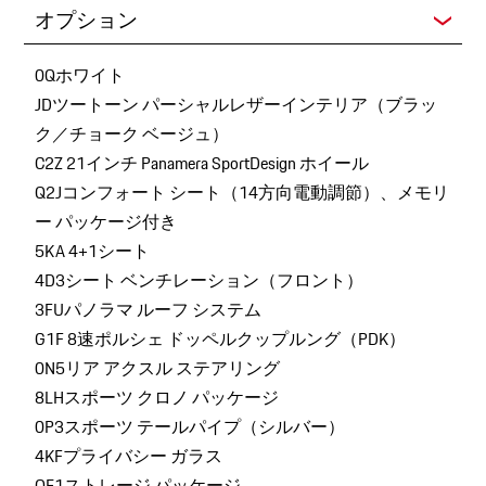
オプション
0Qホワイト
JDツートーン パーシャルレザーインテリア（ブラッ
ク／チョーク ベージュ）
C2Z 21インチ Panamera SportDesign ホイール
Q2Jコンフォート シート（14方向電動調節）、メモリ
ー パッケージ付き
5KA 4+1シート
4D3シート ベンチレーション（フロント）
3FUパノラマ ルーフ システム
G1F 8速ポルシェ ドッペルクップルング（PDK）
0N5リア アクスル ステアリング
8LHスポーツ クロノ パッケージ
0P3スポーツ テールパイプ（シルバー）
4KFプライバシー ガラス
QE1ストレージ パッケージ