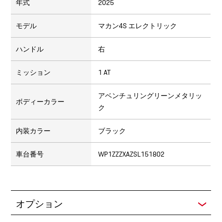
年式
2025
モデル
マカン4S エレクトリック
ハンドル
右
ミッション
1 AT
アベンチュリングリーンメタリッ
ボディーカラー
ク
内装カラー
ブラック
車台番号
WP1ZZZXAZSL151802
オプション