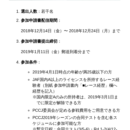
選出人数
：若干名
参加申請書配信期間
：
2018年12月14日（金）〜 2018年12月24日（月）まで
参加申請書提出締切
：
2019年1月11日（金）郵送到着分まで
参加条件
：
2019年4月1日時点の年齢が満25歳以下の方
JAF国内A以上のライセンスを所持するレース経
験者（別紙 参加申請書内「■レース経歴」欄へ
経歴を記入）
※国内限定Aのみの所持者は、2019年3月1日ま
でに限定が解除できる方
PCCJ委員会が定める参戦費用をご用意できる方
PCCJ2019年シーズンの合同テストを含む各ス
ケジュールに参加可能な方
※暫定日程：合同テスト(3/5-6)・Rd.1-2(4/12-