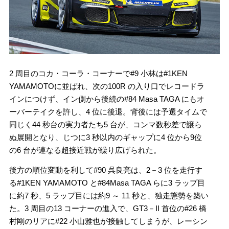
2 周目のコカ・コーラ・コーナーで#9 小林は#1KEN
YAMAMOTOに並ばれ、次の100R の入り口でレコードラ
インにつけず、イン側から後続の#84 Masa TAGA にもオ
ーバーテイクを許し、4 位に後退。背後には予選タイムで
同じく44 秒台の実力者たち5 台が、コンマ数秒差で譲ら
ぬ展開となり、じつに3 秒以内のギャップに4 位から9位
の6 台が連なる超接近戦が繰り広げられた。
後方の順位変動を利して#90 呉良亮は、2－3 位を走行す
る#1KEN YAMAMOTO と#84Masa TAGA らに3 ラップ目
に約7 秒、5 ラップ目には約9 ～ 11 秒と、独走態勢を築い
た。3 周目の13 コーナーの進入で、GT3－II 首位の#26 橋
村剛のリアに#22 小山雅也が接触してしまうが、レーシン