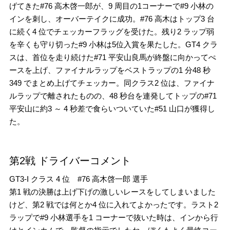
げてきた#76 高木啓一郎が、9 周目の1コーナーで#9 小林の
インを刺し、オーバーテイクに成功。#76 高木はトップ3 台
に続く4 位でチェッカーフラッグを受けた。残り2 ラップ弱
を辛くも守り切った#9 小林は5位入賞を果たした。GT4 クラ
スは、首位を走り続けた#71 平安山良馬が終盤に向かってぺ
ースを上げ、ファイナルラップをベストラップの1 分48 秒
349 でまとめ上げてチェッカー。同クラス2 位は、ファイナ
ルラップで離されたものの、48 秒台を連発してトップの#71
平安山に約3 ～ 4 秒差で食らいついていた#51 山口が獲得し
た。
第2戦 ドライバーコメント
GT3-I クラス 4 位 #76 高木啓一郎 選手
第1 戦の決勝は上げ下げの激しいレースをしてしまいました
けど、第2 戦では何とか4 位に入れてよかったです。ラスト2
ラップで#9 小林選手を1 コーナーで抜いた時は、インから行