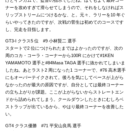
けとインカムで、監督の指示でしたね。ぼくもよく最終コー
ナーを攻めすぎて滑らせてしまうので、それをしなければス
リップストリームにつけるかな、と。元々、ラリーを10 年ぐ
らいやってきたのですが、次戦の菅生は初めてのコースです
し、完走を目指します。
GT3-I クラス5 位 #9 小林賢二 選手
スタートで2 位につけられたまではよかったのですが、次の
周のコカ・コーラ・コーナーから100R にかけて#1KEN
YAMAMOTO 選手と#84Masa TAGA 選手に抜かれてしまいま
したね。あとラスト2 周になった1 コーナーで、#76 高木選手
にもオーバーテイクされて。後ろを気にしてペースが上がら
なかったのが最大の原因ですが、自分としては最終コーナー
の立ち上がりが課題。ここが上がらないからストレートエン
ドから詰められてしまう。クールダウンしたときにむしろベ
ストラップが出ているから、やはり最終コーナーを改善した
い。
GT4 クラス優勝 #71 平安山良馬 選手