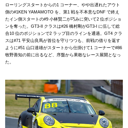
ローリングスタートからの1 コーナー、やや出遅れたアウト
側の#1KEN YAMAMOTO を、第1 戦を不本意なDNF で終え
たイン側スタートの#9 小林賢二が巧みに突いて2 位ポジショ
ンを奪った。GT3-II クラスは#26 橋村剛がGT3-I に伍して総
合10 位のポジションで2 ラップ目のラインを通過。GT4 クラ
スは#71 平安山良馬が首位を守りつつも、前戦の借りを返す
ように#51 山口達雄がスタートから仕掛けて1 コーナーで#86
牧野善知の前に出るなど、序盤から果敢なレース展開となっ
た。