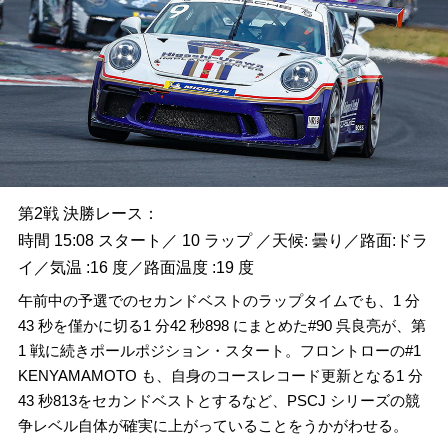
第2戦 決勝レース：
時間 15:08 スタート／ 10 ラップ ／天候: 曇り／路面:ドラ
イ／気温 :16 度／路面温度 :19 度
午前中の予選でのセカンドベストのラップタイムでも、1 分
43 秒を僅かに切る1 分42 秒898 にまとめた#90 呉良亮が、第
1 戦に続きポールポジション・スタート。フロントローの#1
KENYAMAMOTO も、自身のコースレコード更新となる1 分
43 秒813をセカンドベストとするなど、PSCJ シリーズの競
争レベル自体が確実に上がっていることをうかがわせる。