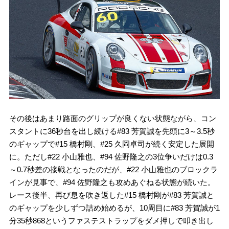
その後はあまり路面のグリップが良くない状態ながら、コン
スタントに36秒台を出し続ける#83 芳賀誠を先頭に3～3.5秒
のギャップで#15 橋村剛、#25 久岡卓司が続く安定した展開
に。ただし#22 小山雅也、#94 佐野隆之の3位争いだけは0.3
～0.7秒差の接戦となったのだが、#22 小山雅也のブロックラ
インが見事で、#94 佐野隆之も攻めあぐねる状態が続いた。
レース後半、再び息を吹き返した#15 橋村剛が#83 芳賀誠と
のギャップを少しずつ詰め始めるが、10周目に#83 芳賀誠が1
分35秒868というファステストラップをダメ押しで叩き出し