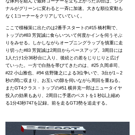
な隊列を組んで最終コーナーを立ち上がった10台は、シグ
ナルがグリーンに変わると一斉に加速。大きな順位変動も
なく1コーナーをクリアしていていく。
ここで積極策に出たのは2番手スタートの#15 橋村剛で、
トップの#83 芳賀誠に食らいついて何度かインを伺うそぶ
りをみせる。しかしながらオープニングラップを慎重に走
り切った#83 芳賀誠は2周目からペースアップ。3周目には
1人だけ1分36秒台に入り、後続との差をじりじりと広げ
ていった。一方で白熱を帯びてきたのは、#25 久岡卓司、
#22 小山雅也、#94 佐野隆之による3位争いで、3台が1～2
秒の間に収まり、お互いの隙を伺いながら周回を重ねる。
またGT4クラス・トップの#51 横井克一郎はニュータイヤ
投入の効果もあり、2周目に予選のベストを1 秒以上縮め
る1分43秒747を記録。前を走るGT3勢を追走する。