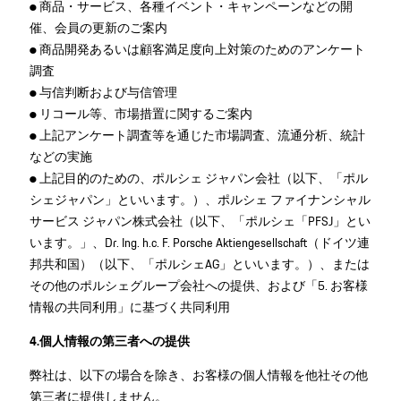
● 商品・サービス、各種イベント・キャンペーンなどの開
催、会員の更新のご案内
● 商品開発あるいは顧客満足度向上対策のためのアンケート
調査
● 与信判断および与信管理
● リコール等、市場措置に関するご案内
● 上記アンケート調査等を通じた市場調査、流通分析、統計
などの実施
● 上記目的のための、ポルシェ ジャパン会社（以下、「ポル
シェジャパン」といいます。）、ポルシェ ファイナンシャル
サービス ジャパン株式会社（以下、「ポルシェ「PFSJ」とい
います。」、Dr. Ing. h.c. F. Porsche Aktiengesellschaft（ドイツ連
邦共和国）（以下、「ポルシェAG」といいます。）、または
その他のポルシェグループ会社への提供、および「5. お客様
情報の共同利用」に基づく共同利用
4.個人情報の第三者への提供
弊社は、以下の場合を除き、お客様の個人情報を他社その他
第三者に提供しません。