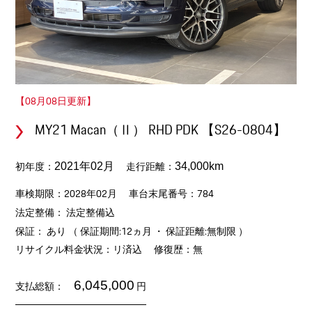
【08月08日更新】
MY21 Macan（Ⅱ） RHD PDK 【S26-0804】
初年度：
走行距離：
2021年02月
34,000km
車検期限：2028年02月
車台末尾番号：784
法定整備： 法定整備込
保証： あり （ 保証期間:12ヵ月 ・ 保証距離:無制限 ）
リサイクル料金状況：リ済込
修復歴：無
6,045,000
支払総額：
円