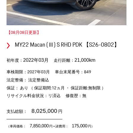
【08月08日更新】
MY22 Macan (Ⅲ) S RHD PDK 【S26-0802】
初年度：
走行距離：
2022年03月
21,000km
車検期限：2027年03月
車台末尾番号：849
法定整備： 法定整備込
保証： あり （ 保証期間:12ヵ月 ・ 保証距離:無制限 ）
リサイクル料金状況：リ済込
修復歴：無
8,025,000
支払総額：
円
7,850,000
175,000
（車両価格：
円
+ 諸費用：
円）