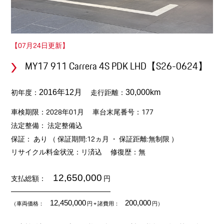
【07月24日更新】
MY17 911 Carrera 4S PDK LHD【S26-0624】
初年度：
走行距離：
2016年12月
30,000km
車検期限：2028年01月
車台末尾番号：177
法定整備： 法定整備込
保証： あり （ 保証期間:12ヵ月 ・ 保証距離:無制限 ）
リサイクル料金状況：リ済込
修復歴：無
12,650,000
支払総額：
円
12,450,000
200,000
（車両価格：
円
+ 諸費用：
円）