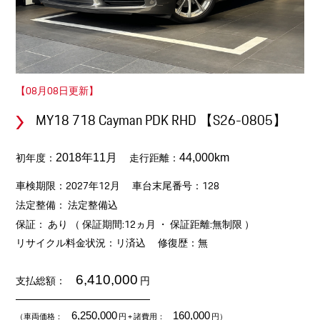
【08月08日更新】
MY18 718 Cayman PDK RHD 【S26-0805】
初年度：
走行距離：
2018年11月
44,000km
車検期限：2027年12月
車台末尾番号：128
法定整備： 法定整備込
保証： あり （ 保証期間:12ヵ月 ・ 保証距離:無制限 ）
リサイクル料金状況：リ済込
修復歴：無
6,410,000
支払総額：
円
6,250,000
160,000
（車両価格：
円
+ 諸費用：
円）