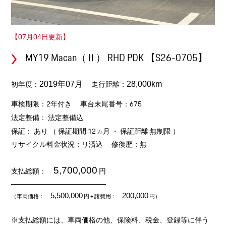
【07月04日更新】
MY19 Macan（Ⅱ） RHD PDK 【S26-0705】
初年度：
走行距離：
2019年07月
28,000km
車検期限：2年付き
車台末尾番号：675
法定整備： 法定整備込
保証： あり （ 保証期間:12ヵ月 ・ 保証距離:無制限 ）
リサイクル料金状況：リ済込
修復歴：無
5,700,000
支払総額：
円
5,500,000
200,000
（車両価格：
円
+ 諸費用：
円）
※支払総額には、車両価格の他、保険料、税金、登録等に伴う