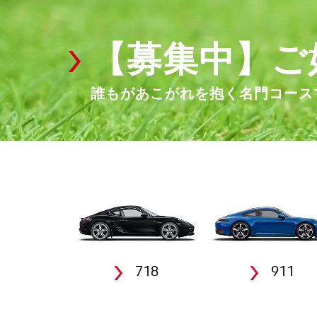
【募集中】ご
誰もがあこがれを抱く名門コース
718
911