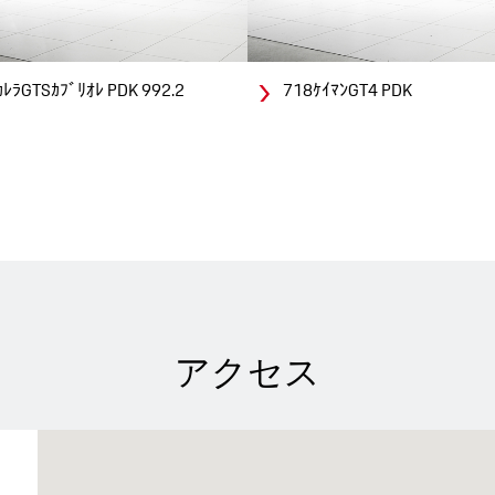
ﾚﾗGTSｶﾌﾞﾘｵﾚ PDK 992.2
718ｹｲﾏﾝGT4 PDK
アクセス