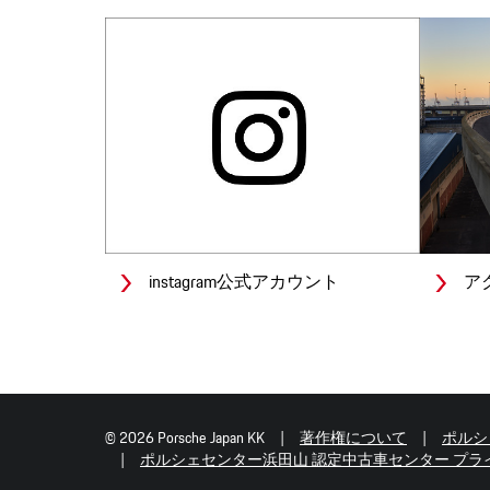
instagram公式アカウント
ア
© 2026 Porsche Japan KK
著作権について
ポルシ
ポルシェセンター浜田山 認定中古車センター プラ