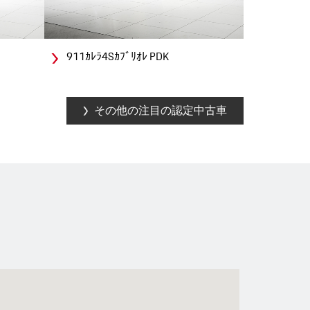
911ｶﾚﾗ4Sｶﾌﾞﾘｵﾚ PDK
その他の注目の認定中古車