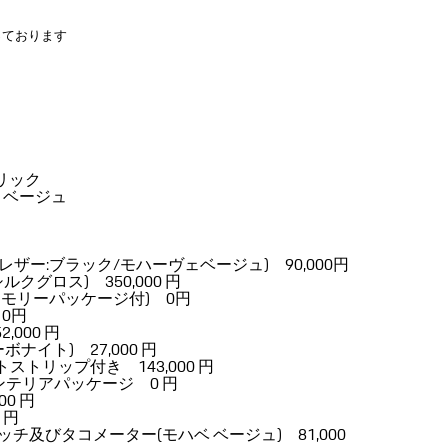
っております
両
リック
 ベージュ
ザー:ブラック/モハーヴェベージュ) 90,000円
シルクグロス) 350,000 円
､メモリーパッケージ付) 0円
0円
000 円
ターボナイト) 27,000 円
ストリップ付き 143,000 円
テリアパッケージ 0 円
0 円
 円
及びタコメーター(モハベ ベージュ) 81,000