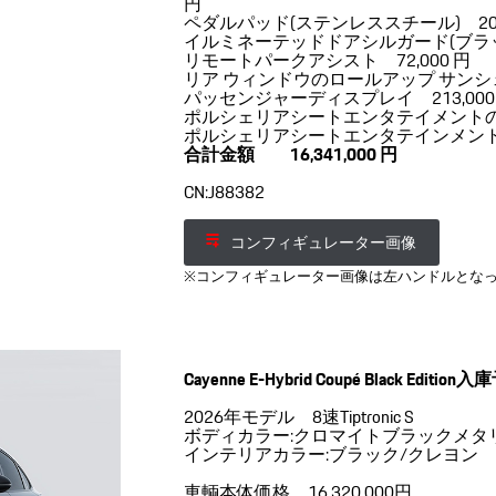
円
ペダルパッド(ステンレススチール) 20,
イルミネーテッドドアシルガード(ブラッ
リモートパークアシスト 72,000 円
リア ウィンドウのロールアップ サンシェー
パッセンジャーディスプレイ 213,000
ポルシェリアシートエンタテイメントのた
ポルシェリアシートエンタテインメント 2
合計金額 16,341,000 円
CN:J88382
コンフィギュレーター画像
※コンフィギュレーター画像は左ハンドルとな
Cayenne E-Hybrid Coupé Black Editi
2026年モデル 8速Tiptronic S
ボディカラー:クロマイトブラックメタ
インテリアカラー:ブラック/クレヨン
車輌本体価格 16,320,000円