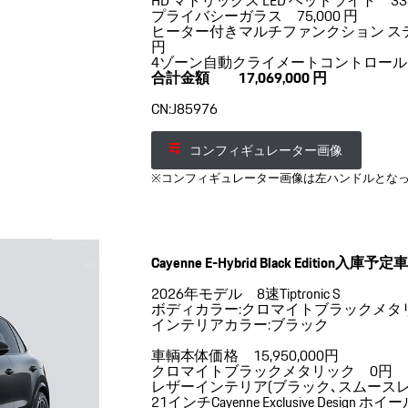
HD マトリックス LED ヘッドライト 338
プライバシーガラス 75,000 円
ヒーター付きマルチファンクション ステアリ
円
4ゾーン自動クライメートコントロール 12
合計金額 17,069,000 円
CN:J85976
コンフィギュレーター画像
※コンフィギュレーター画像は左ハンドルとな
Cayenne E-Hybrid Black Edition入庫予定
2026年モデル 8速Tiptronic S
ボディカラー:クロマイトブラックメタ
インテリアカラー:ブラック
車輌本体価格 15,950,000円
クロマイトブラックメタリック 0円
レザーインテリア(ブラック､スムースレ
21インチCayenne Exclusive Desig