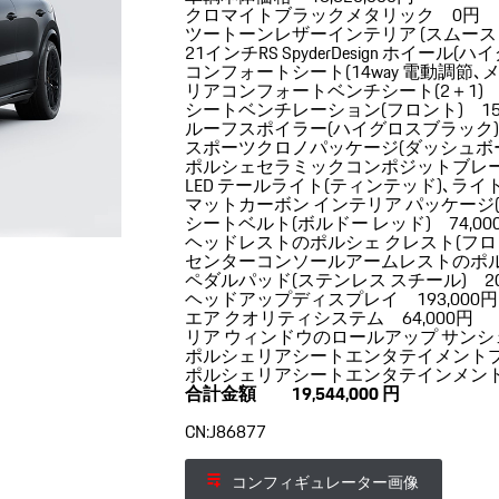
クロマイトブラックメタリック 0円
ツートーンレザーインテリア (スムースレ
21インチRS SpyderDesign ホイール
コンフォートシート(14way 電動調節
リアコンフォートベンチシート(2＋1) 
シートベンチレーション(フロント) 152
ルーフスポイラー(ハイグロスブラック) 5
スポーツクロノパッケージ(ダッシュボー
ポルシェセラミックコンポジットブレーキ(PC
LED テールライト(ティンテッド)､ライト
マットカーボン インテリア パッケージ(ネ
シートベルト(ボルドー レッド) 74,00
ヘッドレストのポルシェ クレスト(フロント
センターコンソールアームレストのポルシ
ペダルパッド(ステンレス スチール) 20
ヘッドアップディスプレイ 193,000円
エア クオリティシステム 64,000円
リア ウィンドウのロールアップ サンシェ
ポルシェリアシートエンタテイメントプレ
ポルシェリアシートエンタテインメント 2
合計金額 19,544,000 円
CN:J86877
コンフィギュレーター画像