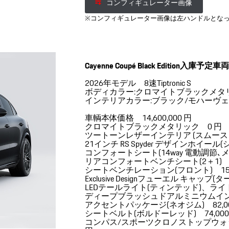
コンフィギュレーター画像
※コンフィギュレーター画像は左ハンドルとな
Cayenne Coupé Black Edition入庫予定車
2026年モデル 8速Tiptronic S
ボディカラー:クロマイトブラックメタ
インテリアカラー:ブラック/モハーヴェ
車輌本体価格 14,600,000 円
クロマイトブラックメタリック 0 円
ツートーンレザーインテリア (スムースレ
21インチ RS Spyder デザインホイール(
コンフォートシート(14way 電動調節
リアコンフォートベンチシート(2＋1) 
シートベンチレーション(フロント) 152,
Exclusive Designフューエル キャップ(
LEDテールライト(ティンテッド)、ライト
ディープブラッシュドアルミニウムイン
アクセントパッケージ(ネオジム) 82,00
シートベルト(ボルドーレッド) 74,000
コンパス/スポーツクロノストップウォッチ