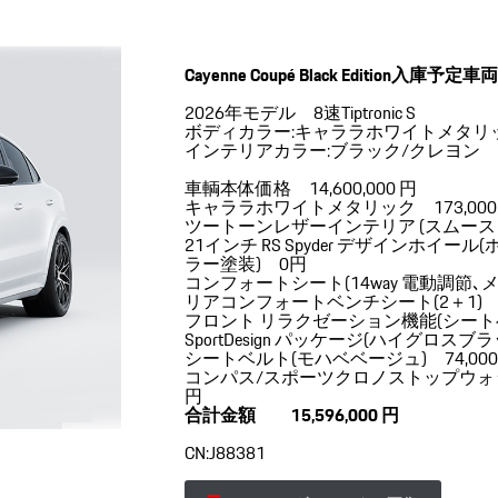
Cayenne Coupé Black Edition入庫予定車
2026年モデル 8速Tiptronic S
ボディカラー:キャララホワイトメタリ
インテリアカラー:ブラック/クレヨン
車輌本体価格 14,600,000 円
キャララホワイトメタリック 173,000
ツートーンレザーインテリア (スムースレ
21インチ RS Spyder デザインホ
ラー塗装) 0円
コンフォートシート(14way 電動調節
リアコンフォートベンチシート(2＋1) 
フロント リラクゼーション機能(シートベ
SportDesign パッケージ(ハイグロスブラ
シートベルト(モハベベージュ) 74,000
コンパス/スポーツクロノストップウォッ
円
合計金額 15,596,000 円
CN:J88381