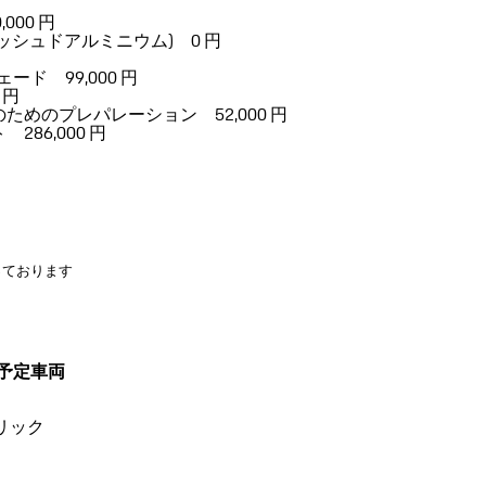
000 円
シュドアルミニウム) 0 円
ド 99,000 円
 円
めのプレパレーション 52,000 円
86,000 円
っております
on入庫予定車両
リック