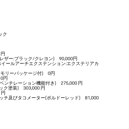
両
ック
 円
ザー:ブラック/クレヨン) 90,000円
イール(ホイールアーチエクステンション:エクステリアカ
､メモリーパッケージ付) 0円
0円
ンチレーション機能付き) 275,000 円
ック塗装) 303,000 円
 円
チ及びタコメーター(ボルドーレッド) 81,000