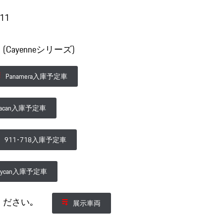
/11
ayenneシリーズ)
Panamera入庫予定車
acan入庫予定車
911･718入庫予定車
aycan入庫予定車
覧ください｡
展示車両