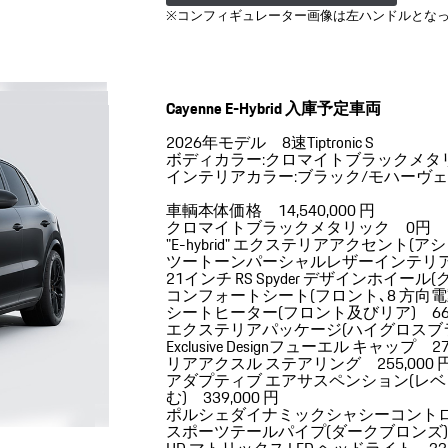
※コンフィギュレーター画像は左ハンドルとな
Cayenne E-Hybrid 入庫予定車両
2026年モデル 8速Tiptronic S
ボディカラー:クロマイトブラックメタ
インテリアカラー:ブラック/モハーヴェ
車輌本体価格 14,540,000 円
クロマイトブラックメタリック 0円
"E-hybrid" エクステリアアクセント(
ツートーンパーシャルレザーインテリア(ブ
21インチ RS Spyder デザインホイー
コンフォートシート(フロント､8 方向
シートヒーター(フロント及びリア) 66,
エクステリアパッケージ(ハイグロスブラッ
Exclusive Designフューエル キャップ 27
リアアクスル ステアリング 255,000 
アダプティブ エアサスペンション(レベ
む) 339,000 円
ポルシェダイナミックシャシーコントロール(P
スポーツテールパイプ(ダークブロンズ) 1