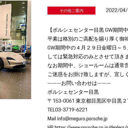
2022/04
その他ご案内
【ポルシェセンター目黒 GW期間
平素は格別のご高配を賜り厚く御
GW期間中の４月２９日金曜日～
しては緊急対応のみとさせて頂き
なお期間中、ショールームは通常
ご迷惑をお掛け致しますが、宜し
———お問い合わせは———
ポルシェセンター目黒
〒153-0061 東京都目黒区中目黒
TEL03-3719-6221
Mail info@meguro.porsche.jp
HP https://www.porsche.co.jp/dealers