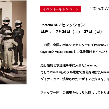
2025/07
イベント&キャンペーン
Porsche SUV セレクション
日程： 7月26日（土）‐ 27日（日）
この度、全国のポルシェセンターにてPorscheの
CayenneとMacan Electricをご体験頂ける
走行性能と快適性を手に入れたCayenne、
そしてPorsche初のフル電動で進化を遂げたMacan El
ダイナミックで洗練されたデザインと走りを、
スタッフ一同、ご来場を心よりお待ちしており