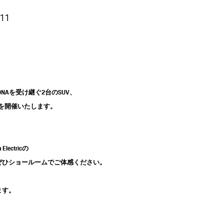
/11
DNAを受け継ぐ2台のSUV、
イベントを開催いたします。
ectricの
ぜひショールームでご体感ください。
ます。