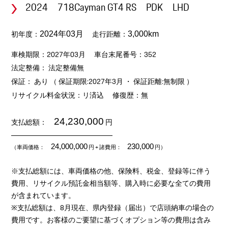
2024 718Cayman GT4 RS PDK LHD
初年度：
走行距離：
2024年03月
3,000km
車検期限：2027年03月
車台末尾番号：352
法定整備： 法定整備無
保証： あり （ 保証期限:2027年3月 ・ 保証距離:無制限 ）
リサイクル料金状況：リ済込
修復歴：無
24,230,000
支払総額：
円
24,000,000
230,000
（車両価格：
円
+ 諸費用：
円）
※支払総額には、車両価格の他、保険料、税金、登録等に伴う
費用、リサイクル預託金相当額等、購入時に必要な全ての費用
が含まれています。
※支払総額は、8月現在、県内登録（届出）で店頭納車の場合の
費用です。お客様のご要望に基づくオプション等の費用は含み