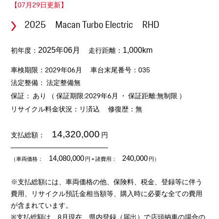
【07月29日更新】
2025 Macan Turbo Electric RHD
初年度：
走行距離：
2025年06月
1,000km
車検期限：2029年06月
車台末尾番号：035
法定整備： 法定整備無
保証： あり （ 保証期限:2029年6月 ・ 保証距離:無制限 ）
リサイクル料金状況：リ済込
修復歴：無
14,320,000
支払総額：
円
14,080,000
240,000
（車両価格：
円
+ 諸費用：
円）
※支払総額には、車両価格の他、保険料、税金、登録等に伴う
費用、リサイクル預託金相当額等、購入時に必要な全ての費用
が含まれています。
※支払総額は、8月現在、県内登録（届出）で店頭納車の場合の