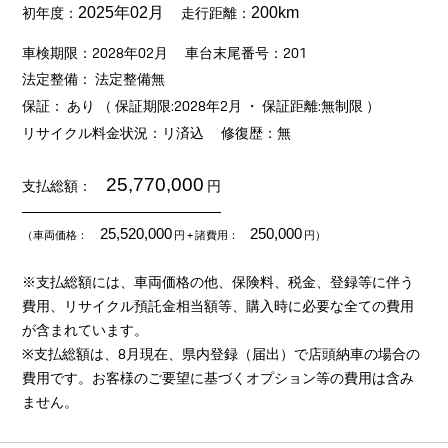
初年度：
走行距離：
2025年02月
200km
車検期限：2028年02月
車台末尾番号：201
法定整備： 法定整備無
保証： あり （ 保証期限:2028年2月 ・ 保証距離:無制限 ）
リサイクル料金状況：リ済込
修復歴：無
25,770,000
支払総額：
円
25,520,000
250,000
（車両価格：
円
+ 諸費用：
円）
※支払総額には、車両価格の他、保険料、税金、登録等に伴う
費用、リサイクル預託金相当額等、購入時に必要な全ての費用
が含まれています。
※支払総額は、8月現在、県内登録（届出）で店頭納車の場合の
費用です。お客様のご要望に基づくオプション等の費用は含み
ません。