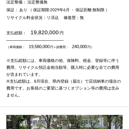
法定整備： 法定整備無
保証： あり （ 保証期限:2029年6月 ・ 保証距離:無制限 ）
リサイクル料金状況：リ済込
修復歴：無
19,820,000
支払総額：
円
19,580,000
240,000
（車両価格：
円
+ 諸費用：
円）
※支払総額には、車両価格の他、保険料、税金、登録等に伴う
費用、リサイクル預託金相当額等、購入時に必要な全ての費用
が含まれています。
※支払総額は、8月現在、県内登録（届出）で店頭納車の場合の
費用です。お客様のご要望に基づくオプション等の費用は含み
ません。