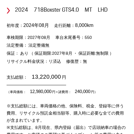
2024 718Boxster GTS4.0 MT LHD
初年度：
走行距離：
2024年08月
8,000km
車検期限：2027年08月
車台末尾番号：550
法定整備： 法定整備無
保証： あり （ 保証期限:2027年8月 ・ 保証距離:無制限 ）
リサイクル料金状況：リ済込
修復歴：無
13,220,000
支払総額：
円
12,980,000
240,000
（車両価格：
円
+ 諸費用：
円）
※支払総額には、車両価格の他、保険料、税金、登録等に伴う
費用、リサイクル預託金相当額等、購入時に必要な全ての費用
が含まれています。
※支払総額は、8月現在、県内登録（届出）で店頭納車の場合の