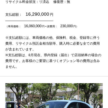
リサイクル料金状況：リ済込
修復歴：無
16,290,000
支払総額：
円
16,060,000
230,000
（車両価格：
円
+ 諸費用：
円）
※支払総額には、車両価格の他、保険料、税金、登録等に伴う
費用、リサイクル預託金相当額等、購入時に必要な全ての費用
が含まれています。
※支払総額は、8月現在、県内登録（届出）で店頭納車の場合の
費用です。お客様のご要望に基づくオプション等の費用は含み
ません。