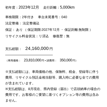
初年度：
走行距離：
2023年12月
5,000km
車検期限：2年付き
車台末尾番号：040
法定整備： 法定整備込
保証： あり （ 保証期限:2027年12月 ・ 保証距離:無制限 ）
リサイクル料金状況：リ済込
修復歴：無
24,160,000
支払総額：
円
23,810,000
350,000
（車両価格：
円
+ 諸費用：
円）
※支払総額には、車両価格の他、保険料、税金、登録等に伴う
費用、リサイクル預託金相当額等、購入時に必要な全ての費用
が含まれています。
※支払総額は、8月現在、県内登録（届出）で店頭納車の場合の
費用です。お客様のご要望に基づくオプション等の費用は含み
ません。