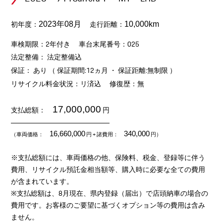
初年度：
走行距離：
2023年08月
10,000km
車検期限：2年付き
車台末尾番号：025
法定整備： 法定整備込
保証： あり （ 保証期間:12ヵ月 ・ 保証距離:無制限 ）
リサイクル料金状況：リ済込
修復歴：無
17,000,000
支払総額：
円
16,660,000
340,000
（車両価格：
円
+ 諸費用：
円）
※支払総額には、車両価格の他、保険料、税金、登録等に伴う
費用、リサイクル預託金相当額等、購入時に必要な全ての費用
が含まれています。
※支払総額は、8月現在、県内登録（届出）で店頭納車の場合の
費用です。お客様のご要望に基づくオプション等の費用は含み
ません。