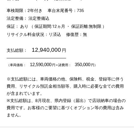
車検期限：2年付き
車台末尾番号：735
法定整備： 法定整備込
保証： あり （ 保証期間:12ヵ月 ・ 保証距離:無制限 ）
リサイクル料金状況：リ済込
修復歴：無
12,940,000
支払総額：
円
12,590,000
350,000
（車両価格：
円
+ 諸費用：
円）
※支払総額には、車両価格の他、保険料、税金、登録等に伴う
費用、リサイクル預託金相当額等、購入時に必要な全ての費用
が含まれています。
※支払総額は、8月現在、県内登録（届出）で店頭納車の場合の
費用です。お客様のご要望に基づくオプション等の費用は含み
ません。