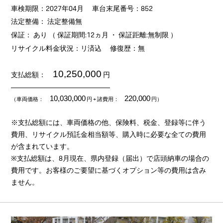
車検期限：2027年04月
車台末尾番号：852
法定整備： 法定整備無
保証： あり （ 保証期間:12ヵ月 ・ 保証距離:無制限 ）
リサイクル料金状況：リ済込
修復歴：無
10,250,000
支払総額：
円
10,030,000
220,000
（車両価格：
円
+ 諸費用：
円）
※支払総額には、車両価格の他、保険料、税金、登録等に伴う
費用、リサイクル預託金相当額等、購入時に必要な全ての費用
が含まれています。
※支払総額は、8月現在、県内登録（届出）で店頭納車の場合の
費用です。お客様のご要望に基づくオプション等の費用は含み
ません。