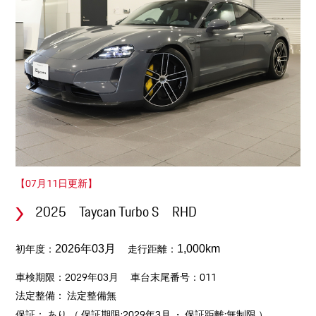
【07月11日更新】
2025 Taycan Turbo S RHD
初年度：
走行距離：
2026年03月
1,000km
車検期限：2029年03月
車台末尾番号：011
法定整備： 法定整備無
保証： あり （ 保証期限:2029年3月 ・ 保証距離:無制限 ）