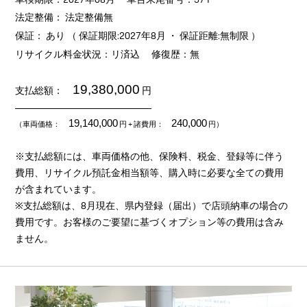
法定整備： 法定整備無
保証： あり （ 保証期限:2027年8月 ・ 保証距離:無制限 ）
リサイクル料金状況：リ済込
修復歴：無
19,380,000
支払総額：
円
19,140,000
240,000
（車両価格：
円
+ 諸費用：
円）
※支払総額には、車両価格の他、保険料、税金、登録等に伴う
費用、リサイクル預託金相当額等、購入時に必要な全ての費用
が含まれています。
※支払総額は、8月現在、県内登録（届出）で店頭納車の場合の
費用です。お客様のご要望に基づくオプション等の費用は含み
ません。