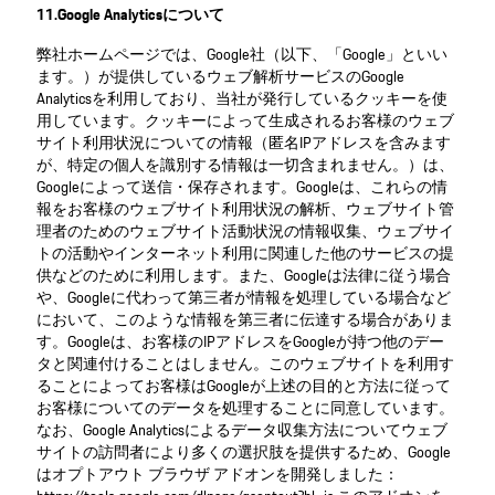
11.Google Analyticsについて
弊社ホームページでは、Google社（以下、「Google」といい
ます。）が提供しているウェブ解析サービスのGoogle
Analyticsを利用しており、当社が発行しているクッキーを使
用しています。クッキーによって生成されるお客様のウェブ
サイト利用状況についての情報（匿名IPアドレスを含みます
が、特定の個人を識別する情報は一切含まれません。）は、
Googleによって送信・保存されます。Googleは、これらの情
報をお客様のウェブサイト利用状況の解析、ウェブサイト管
理者のためのウェブサイト活動状況の情報収集、ウェブサイ
トの活動やインターネット利用に関連した他のサービスの提
供などのために利用します。また、Googleは法律に従う場合
や、Googleに代わって第三者が情報を処理している場合など
において、このような情報を第三者に伝達する場合がありま
す。Googleは、お客様のIPアドレスをGoogleが持つ他のデー
タと関連付けることはしません。このウェブサイトを利用す
ることによってお客様はGoogleが上述の目的と方法に従って
お客様についてのデータを処理することに同意しています。
なお、Google Analyticsによるデータ収集方法についてウェブ
サイトの訪問者により多くの選択肢を提供するため、Google
はオプトアウト ブラウザ アドオンを開発しました：