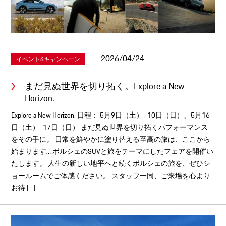
2026/04/24
イベント&キャンペーン
まだ見ぬ世界を切り拓く。Explore a New
Horizon.
Explore a New Horizon. 日程： 5月9日（土）‐ 10日（日）、5月16
日（土）ｰ17日（日） まだ見ぬ世界を切り拓くパフォーマンス
をその手に。 日常を鮮やかに塗り替える至高の旅は、ここから
始まります… ポルシェのSUVと旅をテーマにしたフェアを開催い
たします。 人生の新しい地平へと続くポルシェの旅を、ぜひシ
ョールームでご体感ください。 スタッフ一同、ご来場を心より
お待 [...]